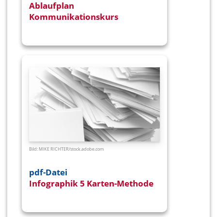
Ablaufplan
Kommunikationskurs
– English
version
Bild: MIKE RICHTER/
stock.adobe.com
pdf-Datei
Infographik 5 Karten-Methode
–
English version